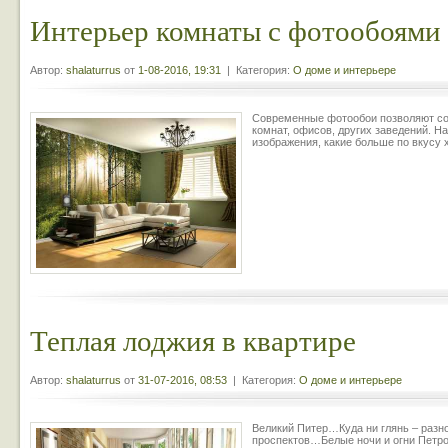
Интерьер комнаты с фотообоями
Автор:
shalaturrus
от
1-08-2016, 19:31
| Категория:
О доме и интерьере
Современные фотообои позволяют со
комнат, офисов, других заведений. Н
изображения, какие больше по вкусу
Теплая лоджия в квартире
Автор:
shalaturrus
от
31-07-2016, 08:53
| Категория:
О доме и интерьере
Великий Питер…Куда ни глянь – разн
проспектов…Белые ночи и огни Пет