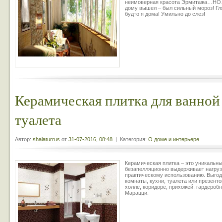
неимоверная красота Эрмитажа…НО…
дому вышел – был сильный мороз! Гля
будто я дома! Умильно до слез!
Керамическая плитка для ванной
туалета
Автор:
shalaturrus
от
31-07-2016, 08:48
| Категория:
О доме и интерьере
Керамическая плитка – это уникальн
безапелляционно выдерживает нагруз
практическому использованию. Выгод
комнаты, кухни, туалета или презент
холле, коридоре, прихожей, гардероб
Марацци.