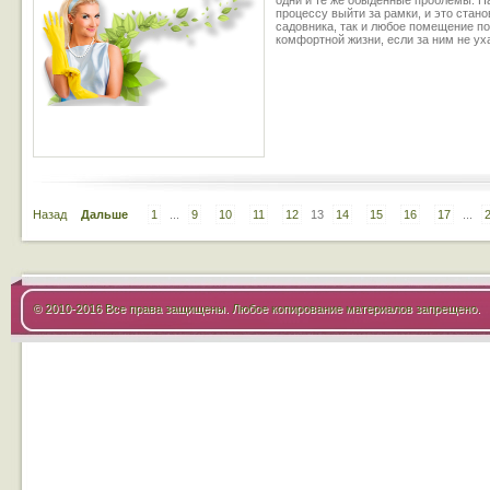
одни и те же обыденные проблемы. На
процессу выйти за рамки, и это стано
садовника, так и любое помещение по
комфортной жизни, если за ним не ух
Назад
Дальше
1
...
9
10
11
12
13
14
15
16
17
...
© 2010-2016 Все права защищены. Любое копирование материалов запрещено.